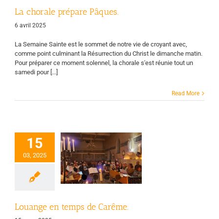
La chorale prépare Pâques.
6 avril 2025
La Semaine Sainte est le sommet de notre vie de croyant avec,
comme point culminant la Résurrection du Christ le dimanche matin.
Pour préparer ce moment solennel, la chorale s'est réunie tout un
samedi pour [...]
Read More
15
uange en temps
03, 2025
de Carême.
rale
Page d'accueil
Vie des groupes
Louange en temps de Carême.