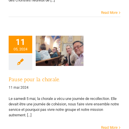
des choristes heureux de [...]
Read More
11
Pause pour la
05, 2024
chorale.
rale
Page d'accueil
Vie des groupes
Pause pour la chorale.
11 mai 2024
Le samedi 5 mai, la chorale a vécu une journée de recollection. Elle
devait être une journée de cohésion, nous faire vivre ensemble notre
service et pourquoi pas vivre notre groupe et notre mission
autrement. [...]
Read More