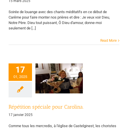
15 mars 2025
Soirée de louange avec des chants méditatifs en ce début de
Carême pour faire monter nos prières et dire : Je veux voir Dieu,
Notre Père. Dieu tout puissant, Ô Dieu d'amour, donne-moi
seulement de [...]
Read More
17
étition spéciale
01, 2025
pour Carolina.
rale
Page d'accueil
Vie des groupes
Répétition spéciale pour Carolina.
17 janvier 2025
Comme tous les mercredis, à l'église de Castelginest, les choristes