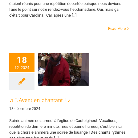
étaient réunis pour une répétition écourtée puisque nous devions
faire le point sur notre rendez-vous hebdomadaire. Oui, mais ça
c'était pour Carolina ! Car, après une [...]
Read More
18
♫ L’Avent en
12, 2024
chantant ! ♪
rale
Page d'accueil
Vie des groupes
♫ L’Avent en chantant ! ♪
18 décembre 2024
Soirée animée ce samedi à l'église de Castelginest. Vocalises,
répétition de dernière minute, rires et bonne humeur, c'est bien ici
que la chorale animera une soirée de louange ! Des chants rythmés,