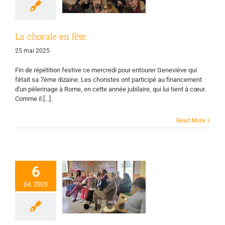
rale
Page d'accueil
Vie des groupes
La chorale en fête.
25 mai 2025
Fin de répétition festive ce mercredi pour entourer Geneviève qui
fêtait sa 7ème dizaine. Les choristes ont participé au financement
d'un pèlerinage à Rome, en cette année jubilaire, qui lui tient à cœur.
Comme il [...]
Read More
6
 chorale prépare
04, 2025
Pâques.
rale
Page d'accueil
Vie des groupes