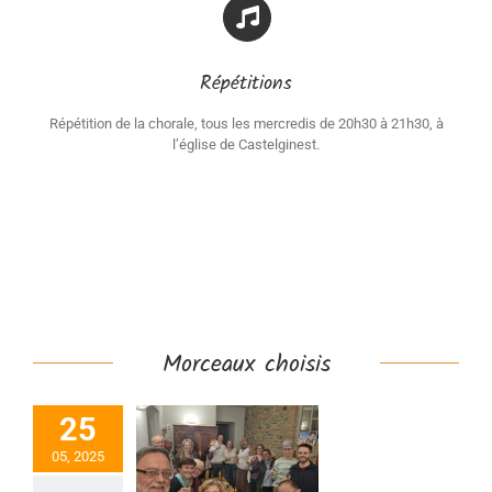
Répétitions
Répétition de la chorale, tous les mercredis de 20h30 à 21h30, à
l’église de Castelginest.
Morceaux choisis
25
05, 2025
chorale en fête.