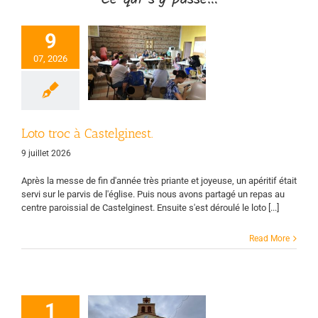
9
Loto troc à
07, 2026
Castelginest.
CPL
EAP
Page
d'accueil
Vie des
groupes
Loto troc à Castelginest.
9 juillet 2026
Après la messe de fin d'année très priante et joyeuse, un apéritif était
servi sur le parvis de l'église. Puis nous avons partagé un repas au
centre paroissial de Castelginest. Ensuite s'est déroulé le loto [...]
Read More
1