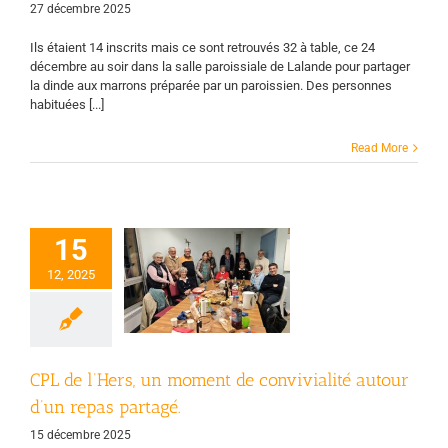
27 décembre 2025
Ils étaient 14 inscrits mais ce sont retrouvés 32 à table, ce 24
décembre au soir dans la salle paroissiale de Lalande pour partager
la dinde aux marrons préparée par un paroissien. Des personnes
habituées [...]
Read More
15
L de l’Hers, un
moment de
12, 2025
nvivialité autour
n repas partagé.
Page d'accueil
Vie
des groupes
CPL de l’Hers, un moment de convivialité autour
d’un repas partagé.
15 décembre 2025