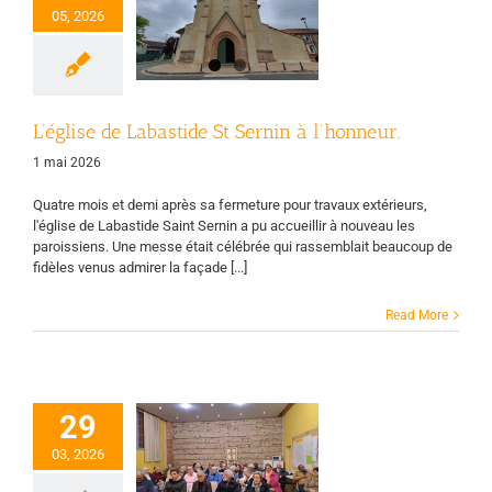
L’église de
05, 2026
astide St Sernin
à l’honneur.
Page d'accueil
Vie
des groupes
L’église de Labastide St Sernin à l’honneur.
1 mai 2026
Quatre mois et demi après sa fermeture pour travaux extérieurs,
l'église de Labastide Saint Sernin a pu accueillir à nouveau les
paroissiens. Une messe était célébrée qui rassemblait beaucoup de
fidèles venus admirer la façade [...]
Read More
29
contre de toutes
03, 2026
s communautés
oissiales locales.