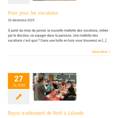
des groupes
Prier pour les vocations.
30 décembre 2025
À partir du mois de janvier, la nouvelle mallette des vocations, initiée
par le diocèse, va voyager dans la paroisse. Une mallette des
vocations c'est quoi ? Dans une boîte en bois vous trouverez un [...]
Read More
27
pas traditionnel
12, 2025
 Noël à Lalande.
PL
Page d'accueil
tres et diacres
Vie
des groupes
Repas traditionnel de Noël à Lalande.