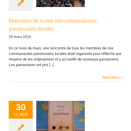
Page d'accueil
Vie
des groupes
Rencontre de toutes nos communautés
paroissiales locales.
29 mars 2026
En ce mois de mars, une rencontre de tous les membres de nos
communautés paroissiales locales était organisée pour réfléchir aux
moyens de les redynamiser et y accueillir de nouveaux paroissiens.
Les paroissiens ont pris [...]
Read More
30
Prier pour les
12, 2025
vocations.
PL
Page d'accueil
tres et diacres
Vie