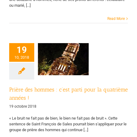
ou marié, [...]
Read More
19
ière des hommes
’est parti pour la
10, 2018
trième années !
ge d'accueil
Prière
s hommes
Vie des
groupes
Prière des hommes : c’est parti pour la quatrième
années !
19 octobre 2018
« Le bruit ne fait pas de bien, le bien ne fait pas de bruit ». Cette
sentence de Saint François de Sales pourrait bien s'appliquer pour le
groupe de prière des hommes qui continue [...]