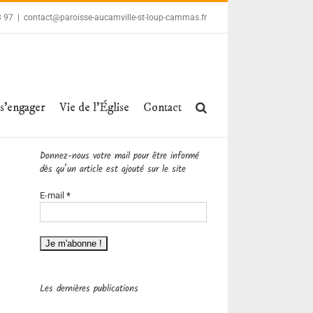
3 97
|
contact@paroisse-aucamville-st-loup-cammas.fr
 s’engager
Vie de l’Église
Contact
Donnez-nous votre mail pour être informé
dès qu’un article est ajouté sur le site
E-mail
*
Les dernières publications