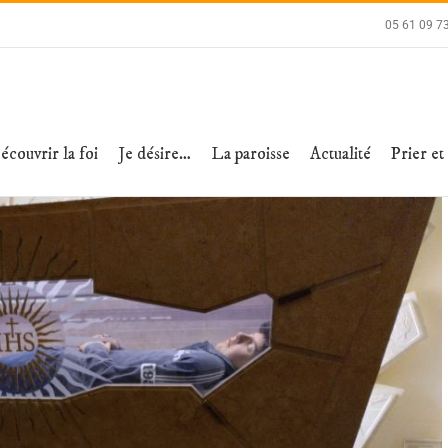
05 61 09 7
écouvrir la foi
Je désire…
La paroisse
Actualité
Prier et