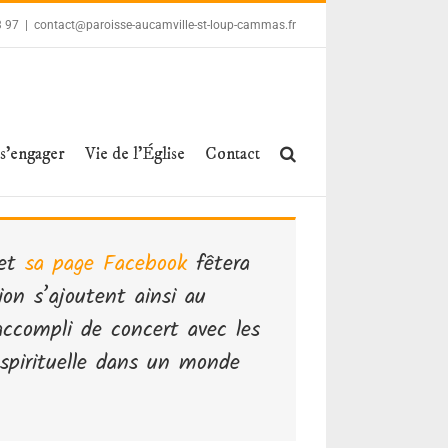
3 97
|
contact@paroisse-aucamville-st-loup-cammas.fr
 s’engager
Vie de l’Église
Contact
 et
sa page Facebook
fêtera
on s’ajoutent ainsi au
accompli de concert avec les
spirituelle dans un monde