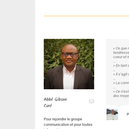
« Ce que 
tendresse 
coeur et 
…
« En tant
…
« Il s’agi
…
« La commu
…
« Ce n’es
des moyen
Abbé Gibson
Curé
P
Pour rejoindre le groupe
communication et pour toutes