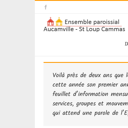
Skip
Facebook
to
content
D
Voilà près de deux ans que l
cette année son premier ann
feuillet d’information mens
services, groupes et mouvem
qui attend une parole de l’Eg