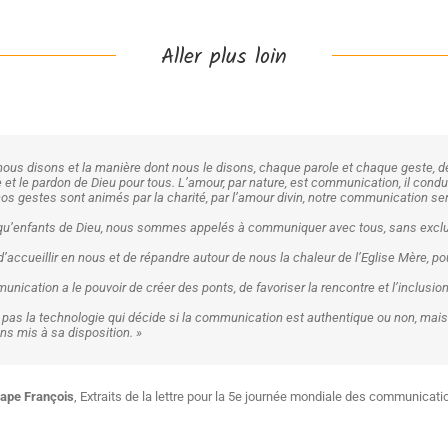
Aller plus loin
nous disons et la manière dont nous le disons, chaque parole et chaque geste, de
et le pardon de Dieu pour tous. L’amour, par nature, est communication, il conduit 
nos gestes sont animés par la charité, par l’amour divin, notre communication ser
 qu’enfants de Dieu, nous sommes appelés à communiquer avec tous, sans exclu
t d’accueillir en nous et de répandre autour de nous la chaleur de l’Eglise Mère, 
nication a le pouvoir de créer des ponts, de favoriser la rencontre et l’inclusion
t pas la technologie qui décide si la communication est authentique ou non, mais
s mis à sa disposition. »
ape François
,
Extraits de la lettre pour la 5e journée mondiale des communicati