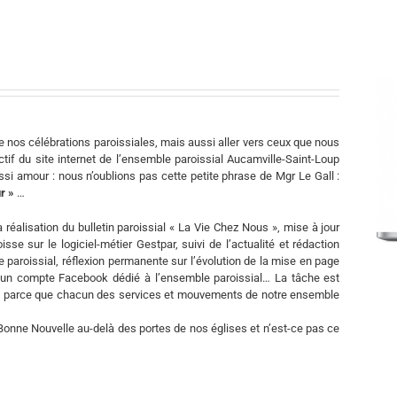
 nos célébrations paroissiales, mais aussi aller vers ceux que nous
tif du site internet de l’ensemble paroissial Aucamville-Saint-Loup
si amour : nous n’oublions pas cette petite phrase de Mgr Le Gall :
r »
…
a réalisation du bulletin paroissial « La Vie Chez Nous », mise à jour
se sur le logiciel-métier Gestpar, suivi de l’actualité et rédaction
e paroissial, réflexion permanente sur l’évolution de la mise en page
d’un compte Facebook dédié à l’ensemble paroissial… La tâche est
e que parce que chacun des services et mouvements de notre ensemble
Bonne Nouvelle au-delà des portes de nos églises et n’est-ce pas ce