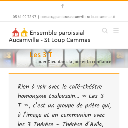
Skip
Facebook
to
content
05 61 09 73 97
|
contact@paroisse-aucamville-st-loup-cammas.fr
Les 3 T
Louer Dieu dans la joie et la confiance
Rien à voir avec le café-théâtre
homonyme toulousain… « Les 3
T », c’est un groupe de prière qui,
à l’image et en communion avec
les 3 Thérèse – Thérèse d’Avila,