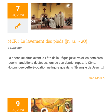
7
R : Le lavement
04, 2023
 pieds (Jn 13,1-
20)
uvement chrétien
des retraités
MCR : Le lavement des pieds (Jn 13,1-20)
7 avril 2023
La scène se situe avant la Fête de la Pâque juive, voici les dernières
recommandations de Jésus, lors de son dernier repas, la Cène.
Notons que cette évocation ne figure que dans l’Évangile de Jean [...]
Read More
9
02, 2023