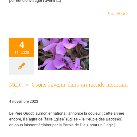
permet d’envisager l’avenir [...]
Read More
4
CR : « Osons
’avenir dans un
11, 2023
onde incertain
! »
uvement chrétien
des retraités
MCR : « Osons l’avenir dans un monde incertain
! »
4 novembre 2023
Le Père Oudot, aumônier national, annonce la couleur : cette année
encore, il s’agira de "faire Église" (Église = le Peuple des Baptisés),
en nous laissant éclairer par la Parole de Dieu, pour un " agir [...]