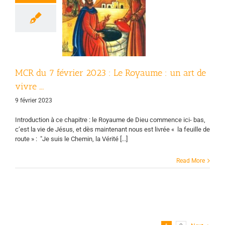
CR du 7 février
3 : Le Royaume
n art de vivre ….
uvement chrétien
des retraités
MCR du 7 février 2023 : Le Royaume : un art de
vivre ….
9 février 2023
Introduction à ce chapitre : le Royaume de Dieu commence ici- bas,
c’est la vie de Jésus, et dès maintenant nous est livrée « la feuille de
route » : "Je suis le Chemin, la Vérité [...]
Read More