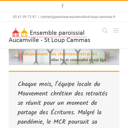
Skip
Facebook
to
content
05 61 09 73 97
|
contact@paroisse-aucamville-st-loup-cammas.fr
Mouvement des chrétiens retraités
Allier foi et convivialité à tout âge
Chaque mois, l’équipe locale du
Mouvement chrétien des retraités
se réunit pour un moment de
partage des Écritures. Malgré la
pandémie, le MCR poursuit sa