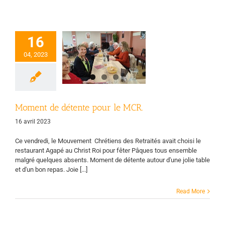
16
ment de détente
pour le MCR.
04, 2023
uvement chrétien
es retraités
Page
d'accueil
Vie des
groupes
Moment de détente pour le MCR.
16 avril 2023
Ce vendredi, le Mouvement Chrétiens des Retraités avait choisi le
restaurant Agapé au Christ Roi pour fêter Pâques tous ensemble
malgré quelques absents. Moment de détente autour d'une jolie table
et d'un bon repas. Joie [...]
Read More