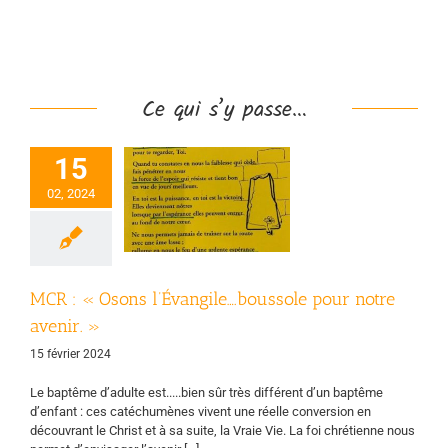
Ce qui s’y passe…
15
CR : « Osons
vangile….boussole
02, 2024
ur notre avenir.
»
uvement chrétien
des retraités
MCR : « Osons l’Évangile….boussole pour notre
avenir. »
15 février 2024
Le baptême d’adulte est.....bien sûr très différent d’un baptême
d’enfant : ces catéchumènes vivent une réelle conversion en
découvrant le Christ et à sa suite, la Vraie Vie. La foi chrétienne nous