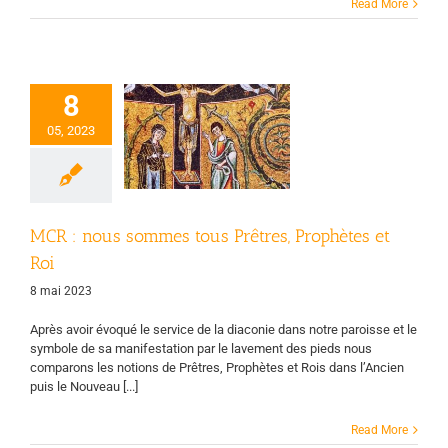
Read More
MCR : nous
8
sommes tous
05, 2023
êtres, Prophètes
et Roi
uvement chrétien
s retraités
Vie des
groupes
MCR : nous sommes tous Prêtres, Prophètes et
Roi
8 mai 2023
Après avoir évoqué le service de la diaconie dans notre paroisse et le
symbole de sa manifestation par le lavement des pieds nous
comparons les notions de Prêtres, Prophètes et Rois dans l’Ancien
puis le Nouveau [...]
Read More