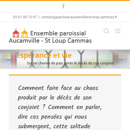
Skip
Facebook
to
content
05 61 09 73 97
|
contact@paroisse-aucamville-st-loup-cammas.fr
Espérance et vie
Sur un chemin de paix après le décès de son conjoint
Comment faire face au chaos
produit par le décès de son
conjoint ? Comment en parler,
dire ces pensées qui nous
submergent, cette solitude