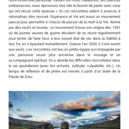
notre ensemble paroissial. Devant les mots maladroits, les silences
embarrassés, nous éprouvons très vite le besoin de parler avec ceux
qui ont vécue cette épreuve ». Et ces rencontres aident à avancer, à
rationaliser, être rassuré. Espérance et Vie est aussi un mouvement
pascal pour permettre à chacun de passer de la mort à la Vie. Animé
par des veufs et veuves, ce mouvement trouve son origine dès 1941
où de jeunes veuves de guerre décident de se réunir régulièrement
pour tenter de faire face à leur nouvel état de vie, dans la fidélité à
leur foi, en s’épaulant mutuellement. Depuis l’an 2000, il s’est ouvert
aux veufs. Les rencontres ont lieu en petite équipe accompagnée par
une personne veuve plus ancienne dans le veuvage et un
accompagnant spirituel. On y aborde les difficultés rencontrées dans
la vie quotidienne (avec les enfants, solitude, culpabilité, etc.). Un
temps de réflexion et de prière est menée à partir d’un texte de la
Parole de Dieu.